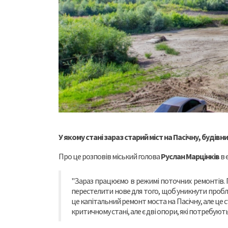
У якому стані зараз старий міст на Пасічну, будів
Про це розповів міський голова
Руслан Марцінків
в 
"Зараз працюємо в режимі поточних ремонтів. 
перестелити нове для того, щоб уникнути пробле
це капітальний ремонт моста на Пасічну, але це 
критичному стані, але є дві опори, які потребуют