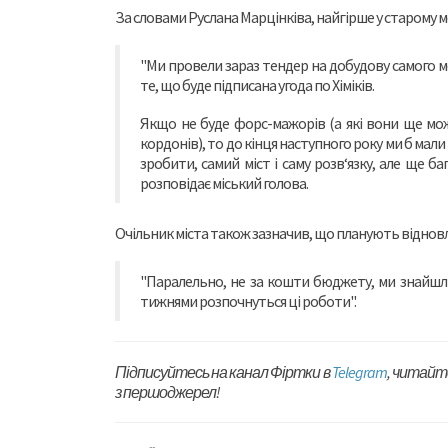
За словами Руслана Марцінківа, найгірше у старому м
"Ми провели зараз тендер на добудову самого м
те, що буде підписана угода по Хіміків.
Якщо не буде форс-мажорів (а які вони ще мож
кордонів), то до кінця наступного року ми б мал
зробити, самий міст і саму розв‘язку, але ще б
розповідає міський голова.
Очільник міста також зазначив, що планують відновл
"Паралельно, не за кошти бюджету, ми знайшл
тижнями розпочнуться ці роботи".
Підписуйтесь на канал Фіртки в
Telegram
, читайт
з першоджерел!